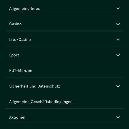
Allgemeine Infos
Casino
Live-Casino
Sport
FUT-Münzen
Sicherheit und Datenschutz
Allgemeine Geschäftsbedingungen
Aktionen