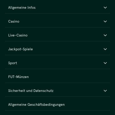
Allgemeine Infos
Casino
Live-Casino
Jackpot-Spiele
Sport
FUT-Münzen
Sicherheit und Datenschutz
Allgemeine Geschäftsbedingungen