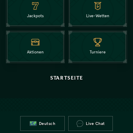
Jackpots
Live-Wetten
Aktionen
Turniere
STARTSEITE
Deutsch
Live Chat