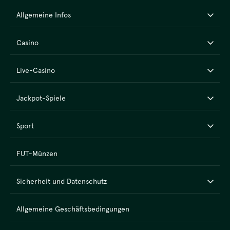
Allgemeine Infos
Casino
Live-Casino
Jackpot-Spiele
Sport
FUT-Münzen
Sicherheit und Datenschutz
Allgemeine Geschäftsbedingungen