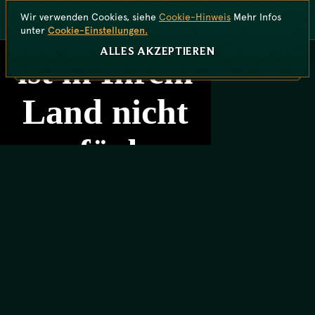
Wir verwenden Cookies, siehe
Cookie-Hinweis
Mehr Infos
unter
Cookie-Einstellungen.
ALLES AKZEPTIEREN