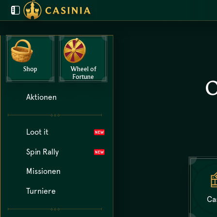
Shop
Wheel of
Fortune
O
Aktionen
Loot it
NEW
Spin Rally
NEW
Missionen
Turniere
Ca