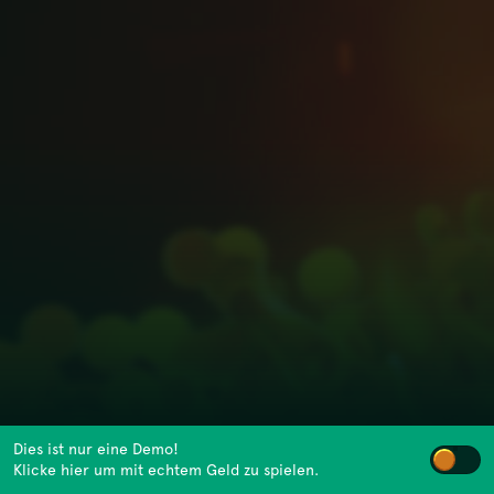
Dies ist nur eine Demo!
Klicke hier um mit echtem Geld zu spielen.