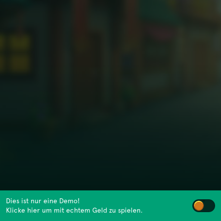
Dies ist nur eine Demo!
Klicke hier um mit echtem Geld zu spielen.