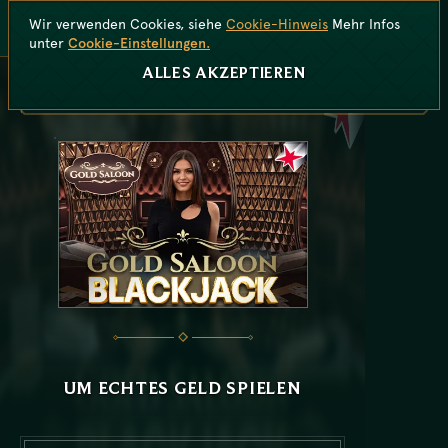
Wir verwenden Cookies, siehe
Cookie-Hinweis
Mehr Infos
unter
Cookie-Einstellungen.
ALLES AKZEPTIEREN
Gold Saloon Blackjack
Iconic 21
UM ECHTES GELD SPIELEN