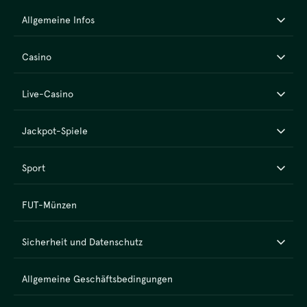
Allgemeine Infos
Casino
Live-Casino
Jackpot-Spiele
Sport
FUT-Münzen
Sicherheit und Datenschutz
Allgemeine Geschäftsbedingungen