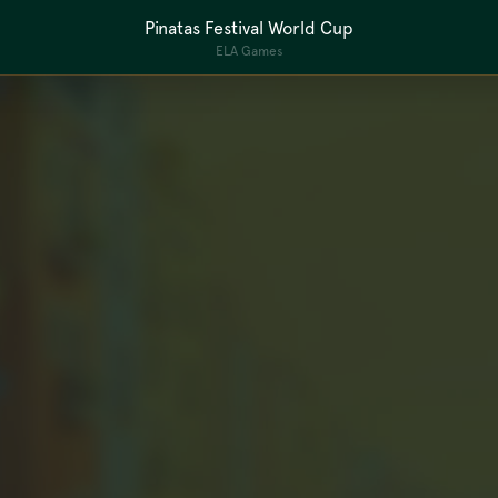
Pinatas Festival World Cup
ELA Games