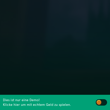
Dies ist nur eine Demo!
Klicke hier um mit echtem Geld zu spielen.