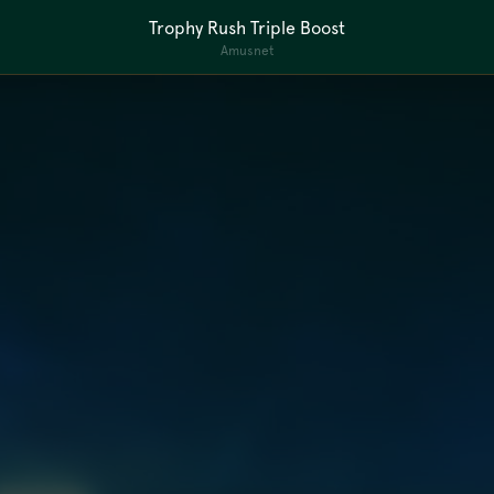
Trophy Rush Triple Boost
Amusnet