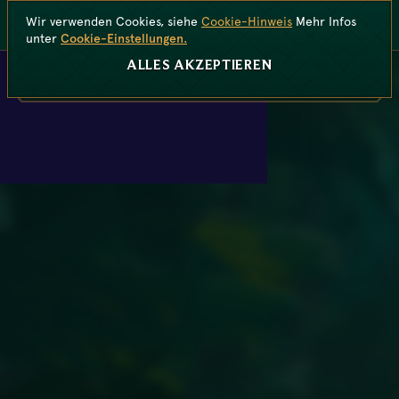
Wir verwenden Cookies, siehe
Cookie-Hinweis
Mehr Infos
unter
Cookie-Einstellungen.
ALLES AKZEPTIEREN