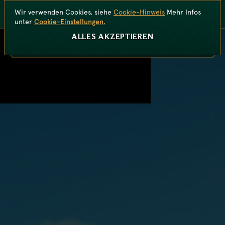
Wir verwenden Cookies, siehe
Cookie-Hinweis
Mehr Infos
unter
Cookie-Einstellungen.
ALLES AKZEPTIEREN