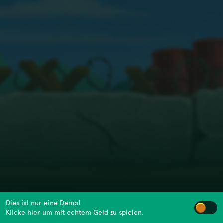
Dies ist nur eine Demo!
Klicke hier um mit echtem Geld zu spielen.