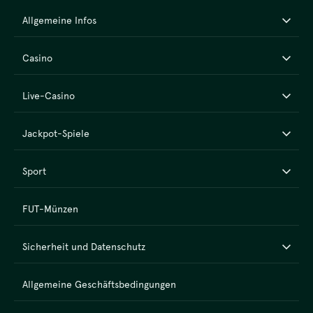
Allgemeine Infos
Casino
Live-Casino
Jackpot-Spiele
Sport
FUT-Münzen
Sicherheit und Datenschutz
Allgemeine Geschäftsbedingungen