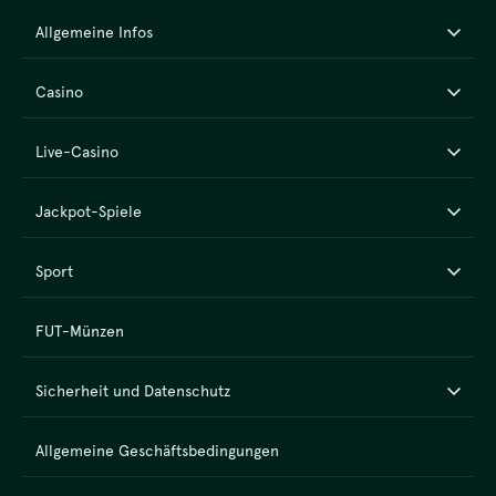
Allgemeine Infos
Casino
Live-Casino
Jackpot-Spiele
Sport
FUT-Münzen
Sicherheit und Datenschutz
Allgemeine Geschäftsbedingungen