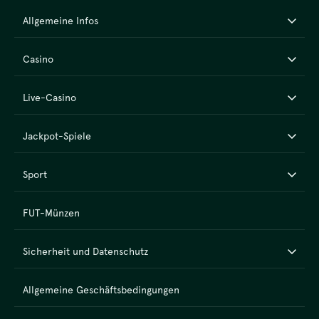
Allgemeine Infos
Casino
Live-Casino
Jackpot-Spiele
Sport
FUT-Münzen
Sicherheit und Datenschutz
Allgemeine Geschäftsbedingungen