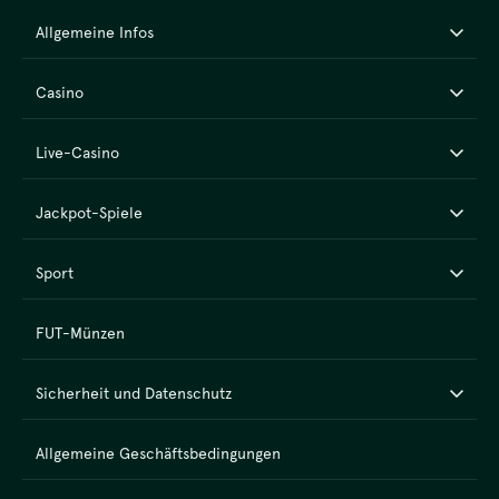
Allgemeine Infos
Casino
Live-Casino
Jackpot-Spiele
Sport
FUT-Münzen
Sicherheit und Datenschutz
Allgemeine Geschäftsbedingungen