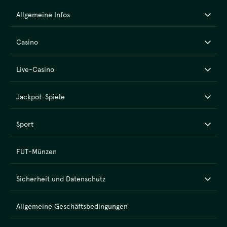
Allgemeine Infos
Casino
Live-Casino
Jackpot-Spiele
Sport
FUT-Münzen
Sicherheit und Datenschutz
Allgemeine Geschäftsbedingungen