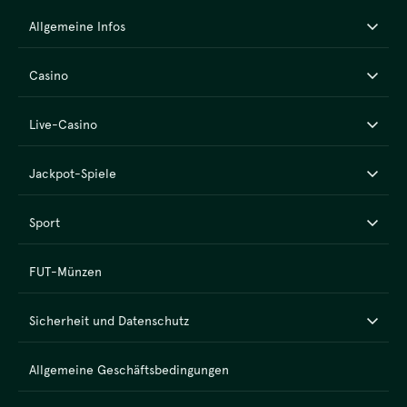
Allgemeine Infos
Casino
Live-Casino
Jackpot-Spiele
Sport
FUT-Münzen
Sicherheit und Datenschutz
Allgemeine Geschäftsbedingungen