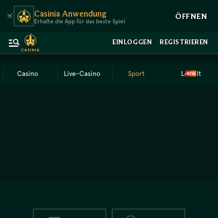
Casinia Anwendung
ÖFFNEN
Erhalte die App für das beste Spiel
EINLOGGEN
REGISTRIEREN
Casino
Live-Casino
Sport
Loot It
NEW