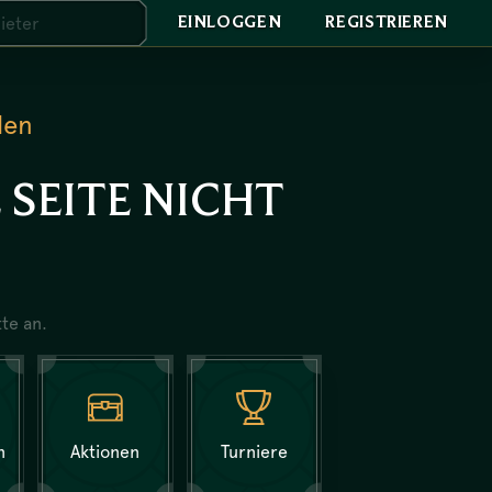
EINLOGGEN
REGISTRIEREN
ieter
den
 SEITE NICHT
te an.
n
Aktionen
Turniere