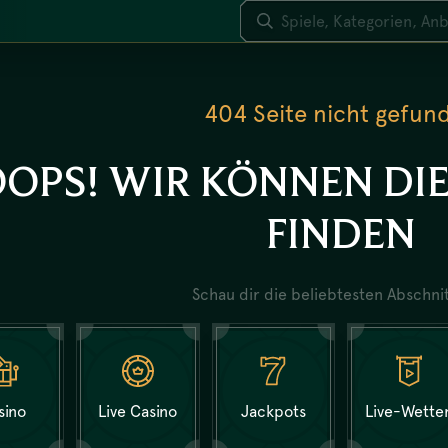
Spiele, Kategorien, Anb
404 Seite nicht gefun
OPS! WIR KÖNNEN DIE
FINDEN
Schau dir die beliebtesten Abschnit
sino
Live Casino
Jackpots
Live-Wette