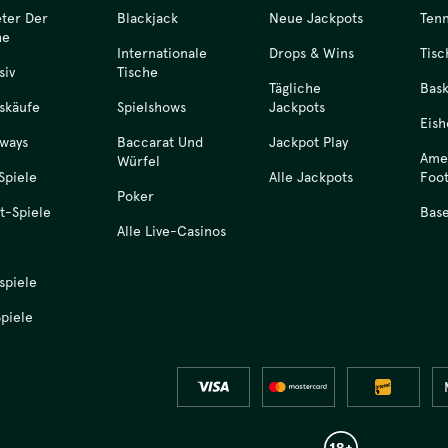
ter Der
Blackjack
Neue Jackpots
Tenn
he
Internationale
Drops & Wins
Tisc
siv
Tische
Tägliche
Bask
skäufe
Spielshows
Jackpots
Eish
ways
Baccarat Und
Jackpot Play
Ame
Würfel
Spiele
Alle Jackpots
Foot
Poker
t-Spiele
Base
Alle Live-Casinos
spiele
Spiele