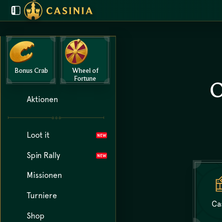
Bonus Crab
Wheel of
Fortune
O
Aktionen
Loot it
NEW
Spin Rally
NEW
Missionen
Turniere
Ca
Shop