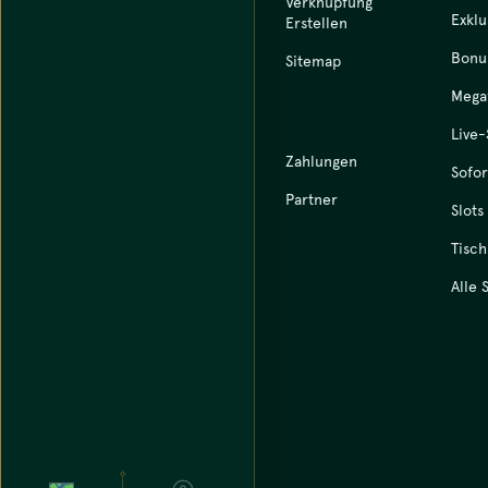
Verknüpfung
Exklu
Erstellen
Bonu
Sitemap
Mega
Live-
Zahlungen
Sofor
Partner
Slots
Tisch
Alle 