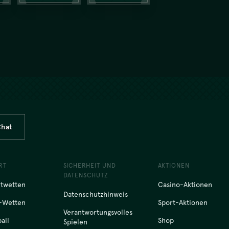
Chat
RT
SICHERHEIT UND
AKTIONEN
DATENSCHUTZ
rtwetten
Casino-Aktionen
Datenschutzhinweis
e-Wetten
Sport-Aktionen
Verantwortungsvolles
all
Shop
Spielen