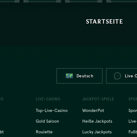
STARTSEITE
Deutsch
Live 
NO
LIVE-CASINO
JACKPOT-SPIELE
SPO
Top-Live-Casino
WonderPot
Spo
Gold Saloon
Heiße Jackpots
Liv
bt
Roulette
Lucky Jackpots
Fußb