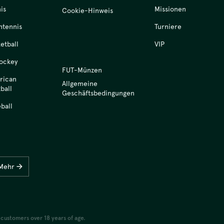
is
Missionen
Cookie-Hinweis
htennis
Turniere
etball
VIP
ockey
FUT-Münzen
rican
Allgemeine
ball
Geschäftsbedingungen
ball
Mehr
 customers over 18 years of age.