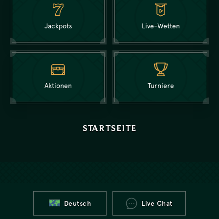
Jackpots
Live-Wetten
Aktionen
Turniere
STARTSEITE
Deutsch
Live Chat