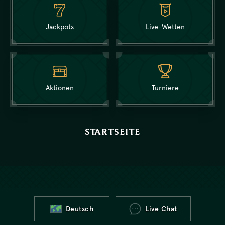
Jackpots
Live-Wetten
Aktionen
Turniere
STARTSEITE
Deutsch
Live Chat