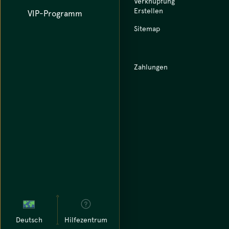
Verknüpfung
Erstellen
VIP-Programm
Sitemap
Zahlungen
Deutsch
Hilfezentrum