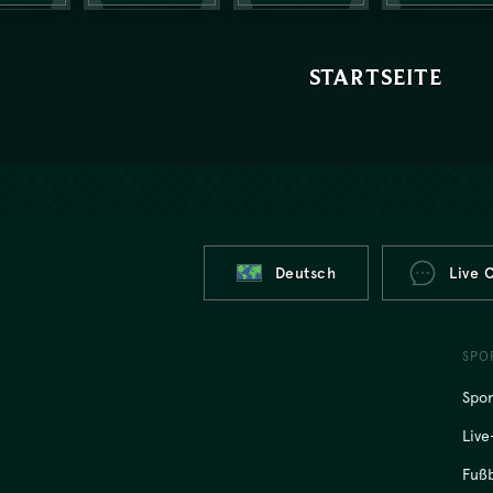
STARTSEITE
Deutsch
Live 
SPO
Spo
Liv
Fußb