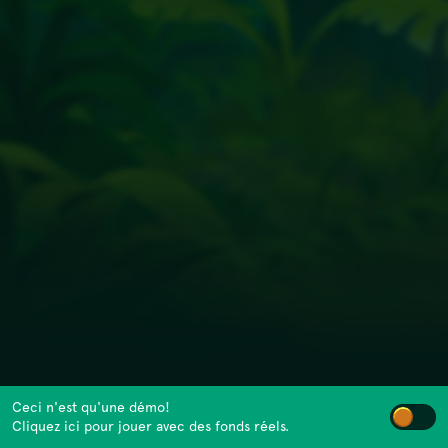
Ceci n'est qu'une démo!
Cliquez ici pour jouer avec des fonds réels.