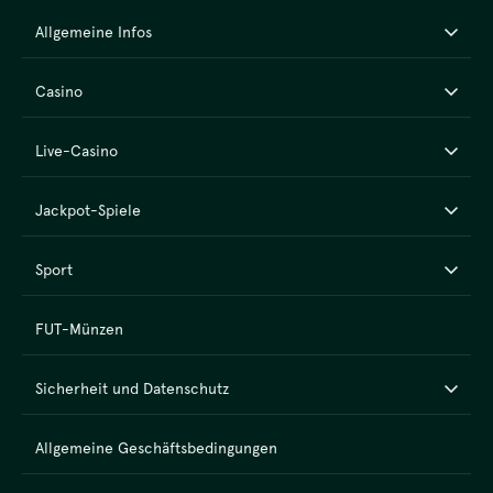
Allgemeine Infos
Casino
Live-Casino
Jackpot-Spiele
Sport
FUT-Münzen
Sicherheit und Datenschutz
Allgemeine Geschäftsbedingungen