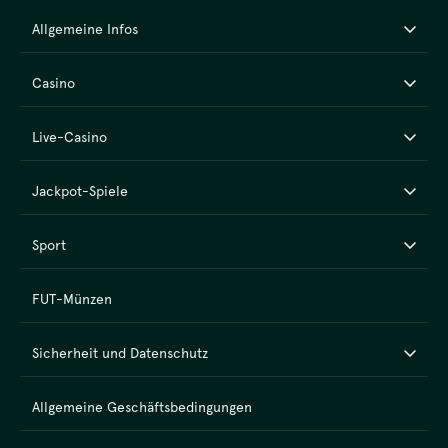
Allgemeine Infos
Casino
Live-Casino
Jackpot-Spiele
Sport
FUT-Münzen
Sicherheit und Datenschutz
Allgemeine Geschäftsbedingungen