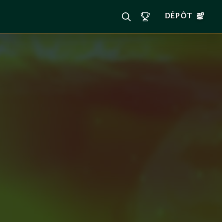
DÉPÔT