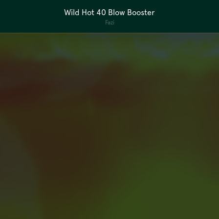
Wild Hot 40 Blow Booster
Fazi