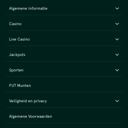
Algemene informatie
Casino
Live Casino
Jackpots
Sporten
FUT Munten
Veiligheid en privacy
Algemene Voorwaarden