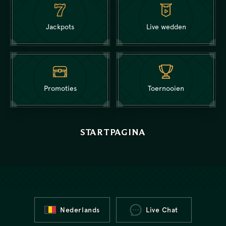
Jackpots
Live wedden
Promoties
Toernooien
STARTPAGINA
Nederlands
Live Chat