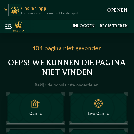
Casinia-app
OPENEN
Ga naar de app voor het beste spel
INLOGGEN
REGISTREREN
404 pagina niet gevonden
OEPS! WE KUNNEN DIE PAGINA
NIET VINDEN
Bekijk de populairste onderdelen.
Casino
Live Casino