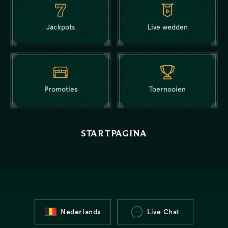
Jackpots
Live wedden
Promoties
Toernooien
STARTPAGINA
Nederlands
Live Chat