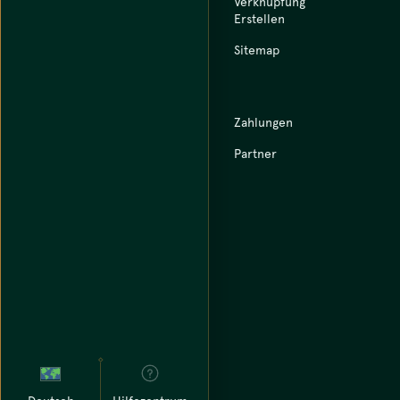
Verknüpfung
Erstellen
Sitemap
Zahlungen
Partner