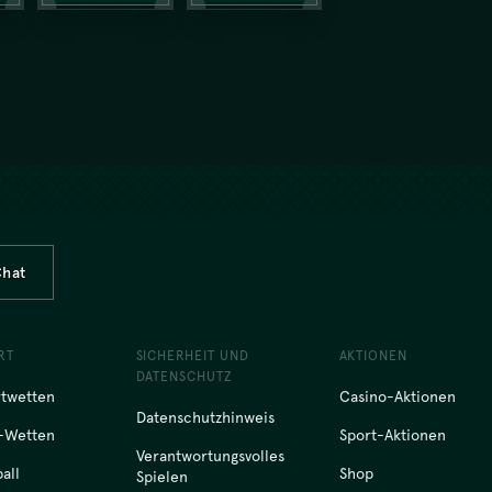
Chat
RT
SICHERHEIT UND
AKTIONEN
DATENSCHUTZ
rtwetten
Casino-Aktionen
Datenschutzhinweis
e-Wetten
Sport-Aktionen
Verantwortungsvolles
all
Shop
Spielen