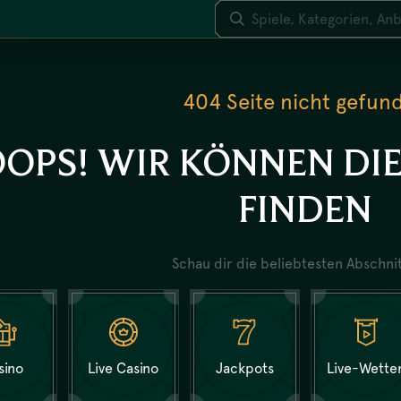
Spiele, Kategorien, Anb
404 Seite nicht gefun
OPS! WIR KÖNNEN DIE
FINDEN
Schau dir die beliebtesten Abschnit
sino
Live Casino
Jackpots
Live-Wette