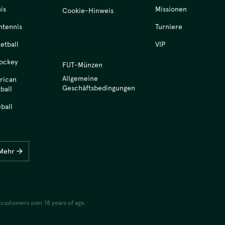
is
Missionen
Cookie-Hinweis
htennis
Turniere
etball
VIP
ockey
FUT-Münzen
Allgemeine
rican
Geschäftsbedingungen
ball
ball
Mehr
 customers over 18 years of age.
.