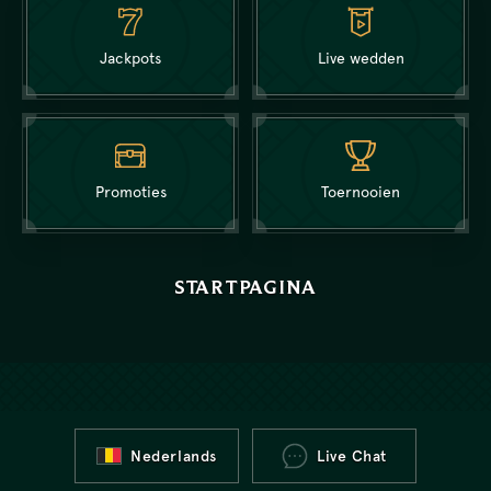
Jackpots
Live wedden
Promoties
Toernooien
STARTPAGINA
Nederlands
Live Chat