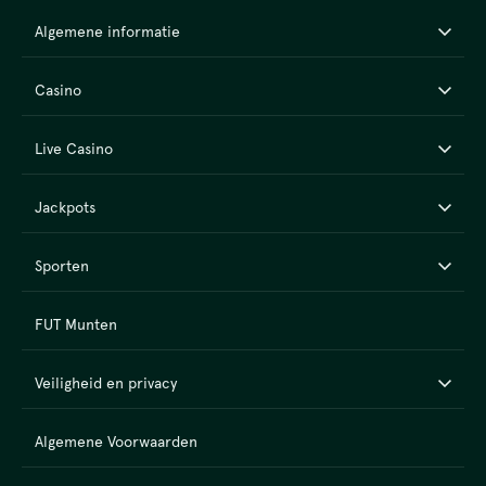
Algemene informatie
Casino
Live Casino
Jackpots
Sporten
FUT Munten
Veiligheid en privacy
Algemene Voorwaarden