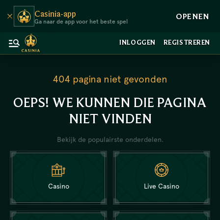
Casinia-app
OPENEN
Ga naar de app voor het beste spel
INLOGGEN
REGISTREREN
404 pagina niet gevonden
OEPS! WE KUNNEN DIE PAGINA
NIET VINDEN
Bekijk de populairste onderdelen.
Casino
Live Casino