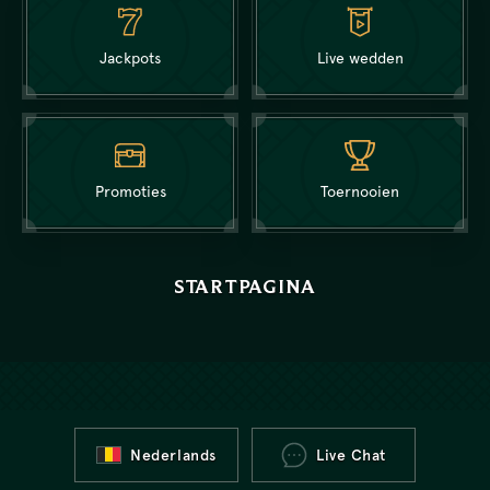
Jackpots
Live wedden
Promoties
Toernooien
STARTPAGINA
Nederlands
Live Chat