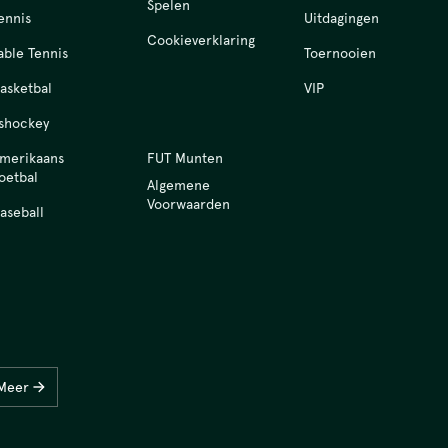
Spelen
ennis
Uitdagingen
Cookieverklaring
able Tennis
Toernooien
asketbal
VIP
jshockey
FUT Munten
merikaans
oetbal
Algemene
Voorwaarden
aseball
Meer