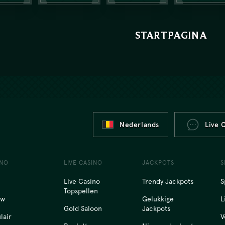
STARTPAGINA
Nederlands
Live 
INO
LIVE CASINO
JACKPOTS
S
Live Casino
Trendy Jackpots
S
Topspellen
uw
Gelukkige
L
Gold Saloon
Jackpots
lair
V