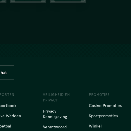
Chat
PORTEN
VEILIGHEID EN
PROMOTIES
PRIVACY
portbook
Casino Promoties
Privacy
ive Wedden
Sportpromoties
Kennisgeving
oetbal
Winkel
Verantwoord