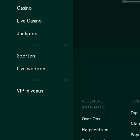
Casino
Live Casino
Jackpots
Sporten
Live wedden
VIP-niveaus
ALGEMENE
CAS
INFORMATIE
Top
Over Ons
Nie
Helpcentrum
Popu