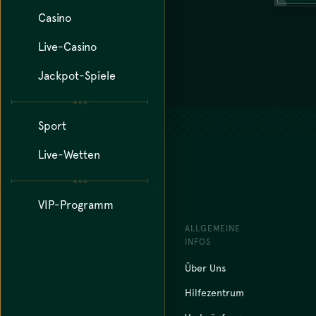
Casino
Live-Casino
Jackpot-Spiele
Sport
Live-Wetten
VIP-Programm
ALLGEMEINE
INFOS
Über Uns
Hilfezentrum