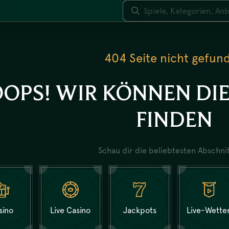
Spiele, Kategorien, Anb
404 Seite nicht gefun
OPS! WIR KÖNNEN DIE
FINDEN
Schau dir die beliebtesten Abschnit
sino
Live Casino
Jackpots
Live-Wette