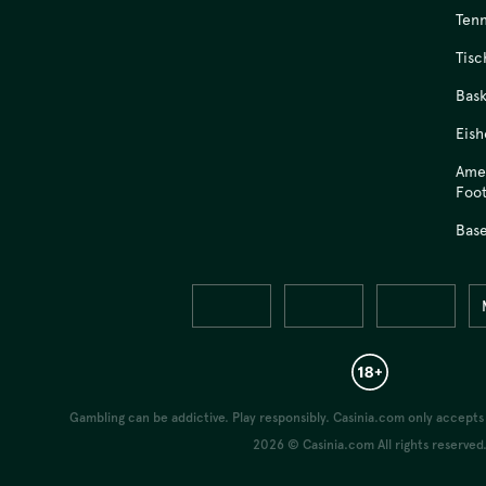
Tenn
Tisc
Bask
Eish
Ame
Foot
Base
Gambling can be addictive. Play responsibly. Casinia.com only accepts
2026 © Casinia.com All rights reserved