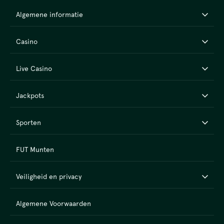
Algemene informatie
Casino
Live Casino
Jackpots
Sporten
FUT Munten
Veiligheid en privacy
Algemene Voorwaarden