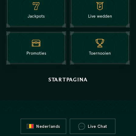
Jackpots
Live wedden
Promoties
Toernooien
STARTPAGINA
Nederlands
Live Chat