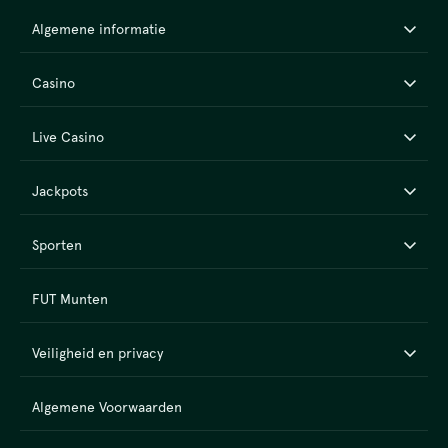
Algemene informatie
Casino
Live Casino
Jackpots
Sporten
FUT Munten
Veiligheid en privacy
Algemene Voorwaarden