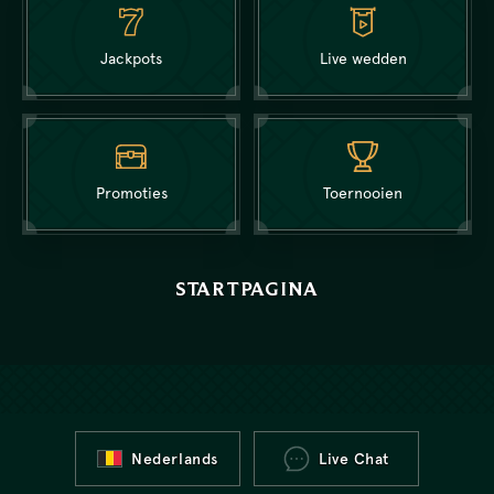
Jackpots
Live wedden
Promoties
Toernooien
STARTPAGINA
Nederlands
Live Chat