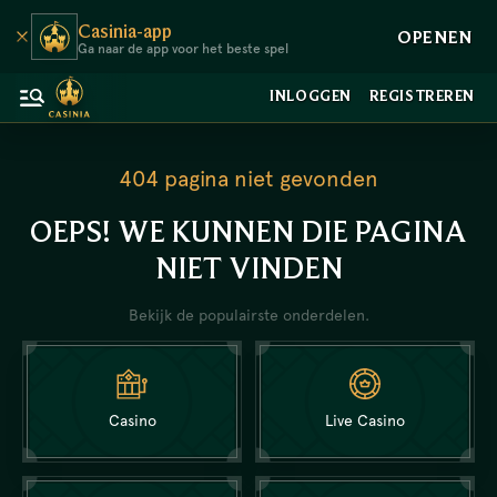
Casinia-app
OPENEN
Ga naar de app voor het beste spel
INLOGGEN
REGISTREREN
404 pagina niet gevonden
OEPS! WE KUNNEN DIE PAGINA
NIET VINDEN
Bekijk de populairste onderdelen.
Casino
Live Casino