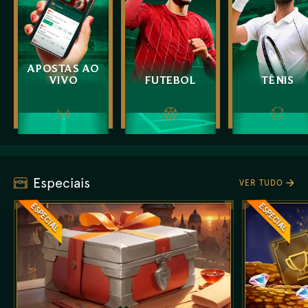
APOSTAS AO
FUTEBOL
TÊNIS
VIVO
Especiais
VER TUDO
ESPECIAL
ESPECIAL