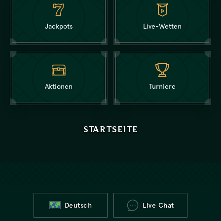
Jackpots
Live-Wetten
Aktionen
Turniere
STARTSEITE
Deutsch
Live Chat