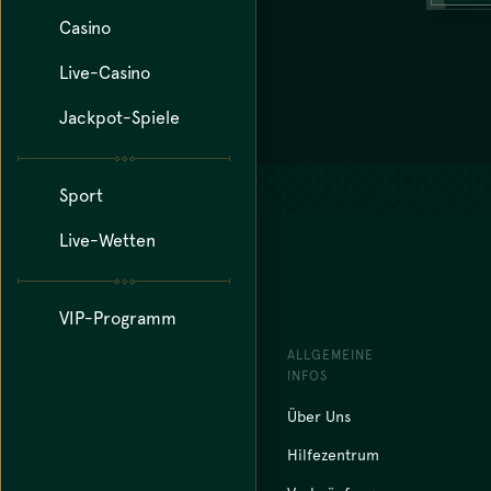
Casino
Live-Casino
Jackpot-Spiele
Sport
Live-Wetten
VIP-Programm
ALLGEMEINE
INFOS
Über Uns
Hilfezentrum