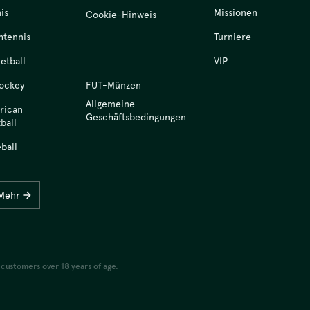
is
Missionen
Cookie-Hinweis
htennis
Turniere
etball
VIP
FUT-Münzen
ockey
Allgemeine
rican
Geschäftsbedingungen
ball
ball
Mehr
 customers over 18 years of age.
.