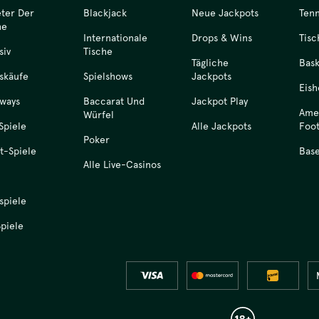
ter Der
Blackjack
Neue Jackpots
Tenn
he
Internationale
Drops & Wins
Tisc
siv
Tische
Tägliche
Bask
skäufe
Spielshows
Jackpots
Eish
ways
Baccarat Und
Jackpot Play
Ame
Würfel
Spiele
Alle Jackpots
Foot
Poker
t-Spiele
Base
Alle Live-Casinos
spiele
Spiele