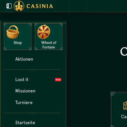
Shop
Wheel of
O
Fortune
Aktionen
Loot it
NEW
Missionen
Turniere
Ca
Startseite