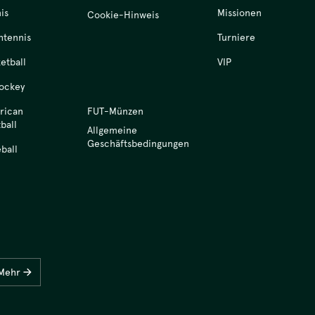
is
Missionen
Cookie-Hinweis
htennis
Turniere
etball
VIP
ockey
FUT-Münzen
rican
ball
Allgemeine
Geschäftsbedingungen
ball
Mehr