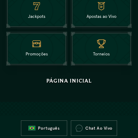
Jackpots
Apostas ao Vivo
Promoções
Torneios
PÁGINA INICIAL
Português
Chat Ao Vivo