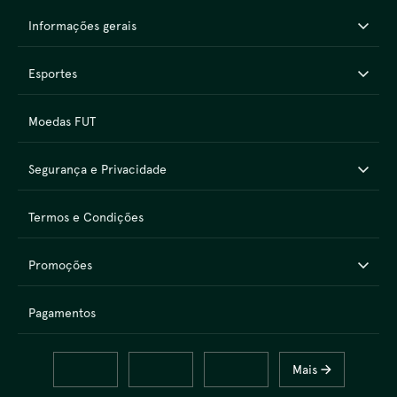
Informações gerais
Esportes
Moedas FUT
Segurança e Privacidade
Termos e Condições
Promoções
Pagamentos
Mais