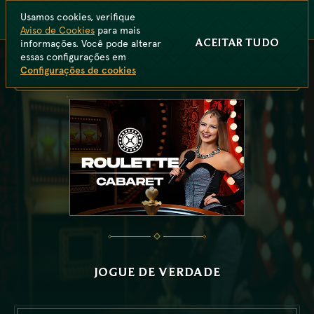
Usamos cookies, verifique
Aviso de Cookies
para mais
ACEITAR TUDO
informações. Você pode alterar
essas configurações em
Cabaret Roulette
Configurações de cookies
Winfinity
JOGUE DE VERDADE