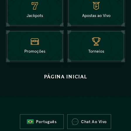
Jackpots
Apostas ao Vivo
Promoções
Torneios
PÁGINA INICIAL
Português
Chat Ao Vivo