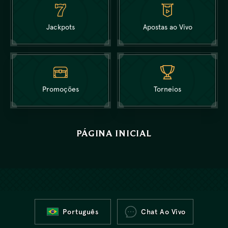
Jackpots
Apostas ao Vivo
Promoções
Torneios
PÁGINA INICIAL
Português
Chat Ao Vivo