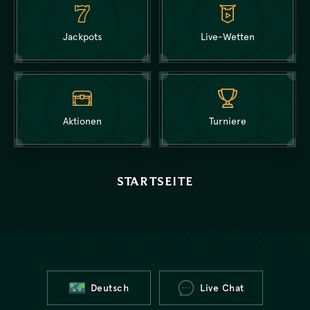
Jackpots
Live-Wetten
Aktionen
Turniere
STARTSEITE
Deutsch
Live Chat