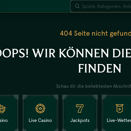
Spiele, Kategorien, Anb
404 Seite nicht gefun
OPS! WIR KÖNNEN DIE
FINDEN
Schau dir die beliebtesten Abschnit
sino
Live Casino
Jackpots
Live-Wette