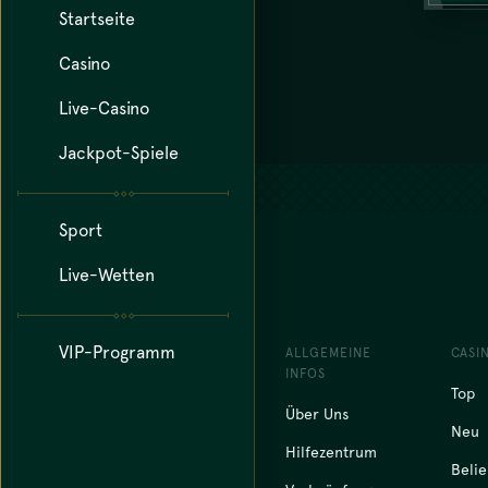
Startseite
Casino
Live-Casino
Jackpot-Spiele
Sport
Live-Wetten
VIP-Programm
ALLGEMEINE
CASI
INFOS
Top
Über Uns
Neu
Hilfezentrum
Belie